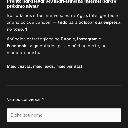
Pronto para levar seu marketing na Internet para o
próximo nível?
Nós criamos sites incríveis, estratégias inteligentes e
anúncios que vendem —
tudo para colocar sua empresa
no topo.
↑
Anúncios estratégicos no
Google
,
Instagram
e
Facebook,
segmentados para o público certo, no
momento certo.
Mais visitas, mais leads, mais vendas!
Vamos conversar ?
N
o
m