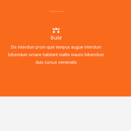
Build
Dis interdum proin quis tempus augue interdum
bibendum ornare habitant mattis mauris bibendum
duis cursus venenatis