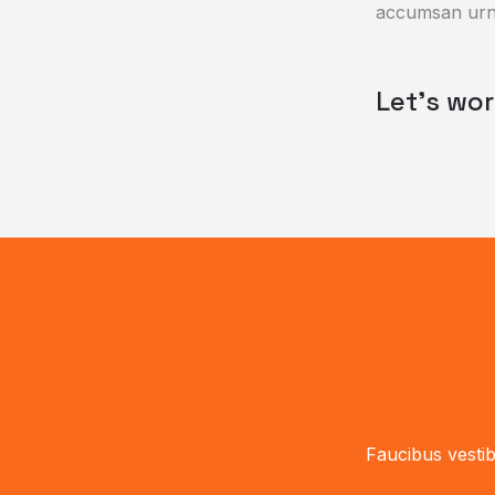
accumsan urn
Let's wo
Faucibus vestib