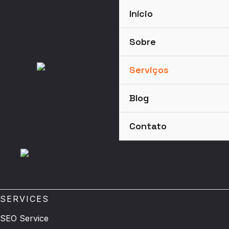
Ir
Início
para
o
Sobre
conteúdo
Serviços
Blog
Contato
SERVICES
SEO Service