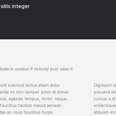
allis integer
bsite is useless if nobody ever sees it
dunt euismod lectus etiam dolor
Dignissim t
lestie mi non semper proin id donec
posuere et
assa, egestas tempus, tortor neque,
cursus a id
t faucibus facilisis massa aenean
scelerisque
tae ac risus faucibus turpis
aliquam arc