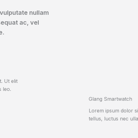
 vulputate nullam
equat ac, vel
e.
 Ut elit
 leo.
Glang Smartwatch
Lorem ipsum dolor sit 
tellus, luctus nec ul