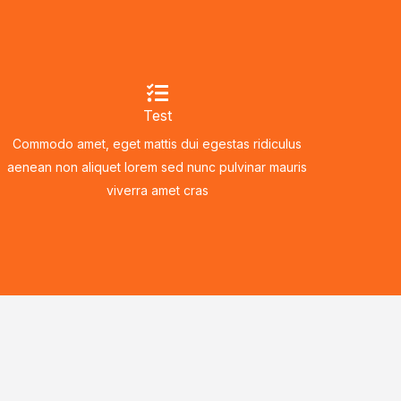
Test
Commodo amet, eget mattis dui egestas ridiculus
aenean non aliquet lorem sed nunc pulvinar mauris
viverra amet cras