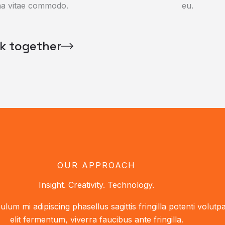
a vitae commodo.
eu.
rk together
OUR APPROACH
Insight. Creativity. Technology.
ulum mi adipiscing phasellus sagittis fringilla potenti volut
elit fermentum, viverra faucibus ante fringilla.