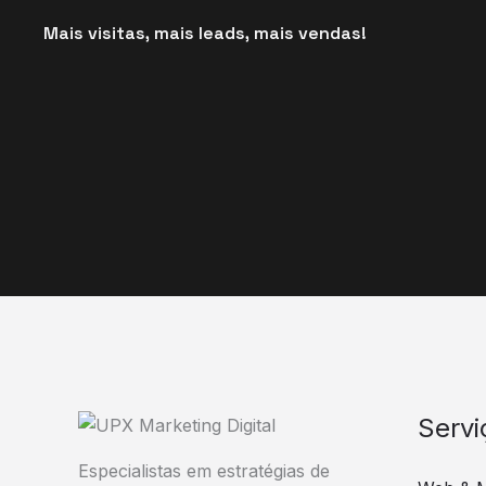
o
Mais visitas, mais leads, mais vendas!
4
.
5
d
e
5
Servi
Especialistas em estratégias de