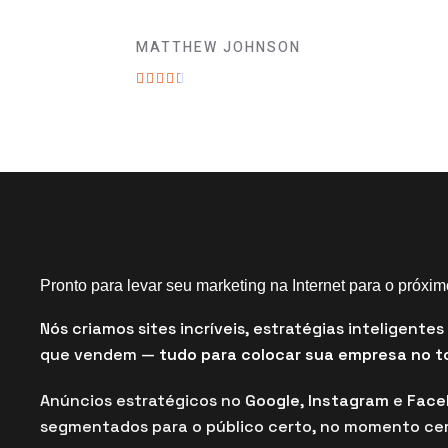
MATTHEW JOHNSON
C





l
a
s
s
i
f
i
Pronto para levar seu marketing na Internet para o próxim
c
a
Nós criamos sites incríveis, estratégias inteligente
d
que vendem —
tudo para colocar sua empresa no t
o
c
Anúncios estratégicos no
Google
,
Instagram
e
Face
o
segmentados para o público certo, no momento cer
m