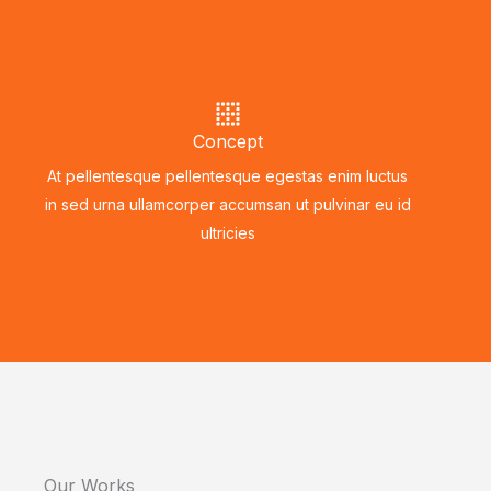
Concept
At pellentesque pellentesque egestas enim luctus
in sed urna ullamcorper accumsan ut pulvinar eu id
ultricies
Our Works