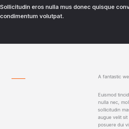
Sollicitudin eros nulla mus donec quisque conv
condimentum volutpat.
A fantastic we
Euismod tinci
nulla nec, mo
sollicitudin m
augue velit si
posuere dui vi