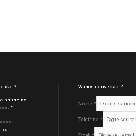
Vamos conversar ?
o nível?
s e anúncios
Nome
*
opo.
↑
Telefone
*
book,
to.
Email
*